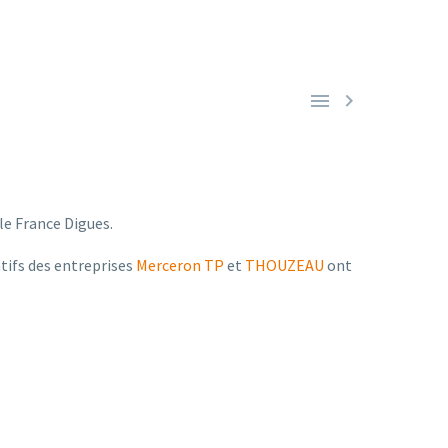


le France Digues.
ntifs des entreprises
Merceron TP
et
THOUZEAU
ont