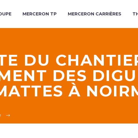
OUPE
MERCERON TP
MERCERON CARRIÈRES
T
ITE DU CHANTIE
ENT DES DIGU
 MATTES À NOIR
e
Visite du chantier de confortement des digues du Gois et 