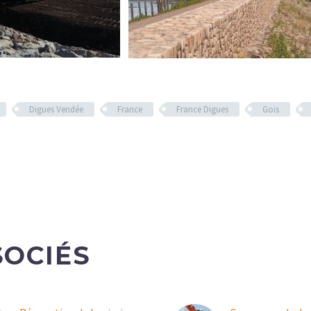
Digues Vendée
France
France Digues
Gois
SOCIÉS