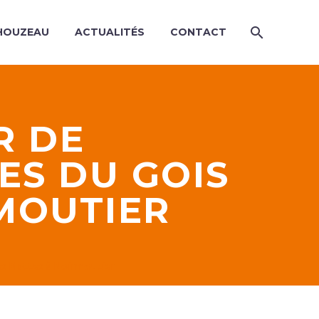
HOUZEAU
ACTUALITÉS
CONTACT
R DE
ES DU GOIS
MOUTIER
des Mattes à Noirmoutier