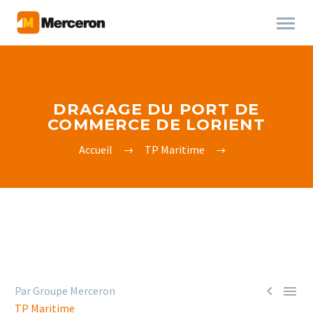
DRAGAGE DU PORT DE
COMMERCE DE LORIENT
Accueil
TP Maritime
Dragage du Port de Commerce de Lorient


Par Groupe Merceron
TP Maritime