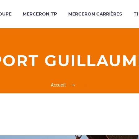
OUPE
MERCERON TP
MERCERON CARRIÈRES
T
PORT GUILLAUM
Accueil
Tag