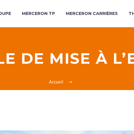
OUPE
MERCERON TP
MERCERON CARRIÈRES
T
LE DE MISE À L’
Accueil
Tag